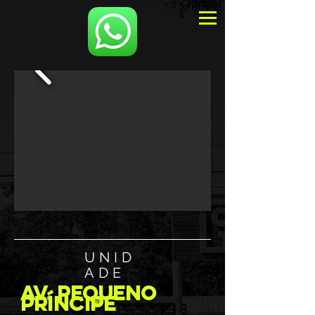
UNID
ADE
AV. pequeno
príncipe