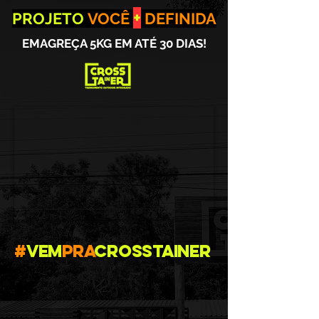
+
PROJETO
VOCÊ
DEFINIDA
EMAGREÇA 5KG EM ATÉ 30 DIAS!
#
Vem
pra
Crosstainer