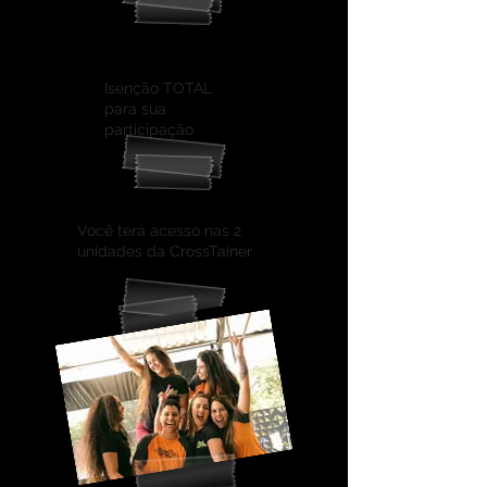
2) PROJETO
VC +
DEFINIDA
Isenção TOTAL
para sua
participação
3) Acesso VIP
Você terá acesso nas 2
unidades da CrossTainer