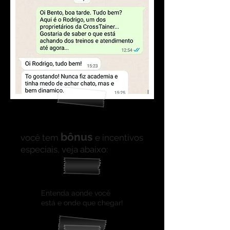
E o que mais tem?
bônus
você tem
e incentivos
especiais, veja abaixo:
1) Avaliação Física
Entenda aonde você
está e onde que chegar!