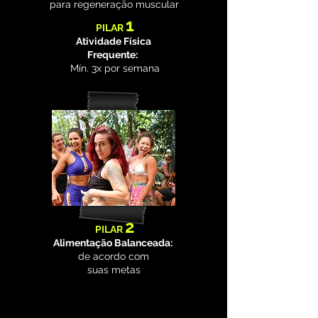
para regeneração muscular
1
PILAR
Atividade Física
Frequente:
Mín. 3x por semana
2
PILAR
Alimentação Balanceada:
de acordo com
suas metas