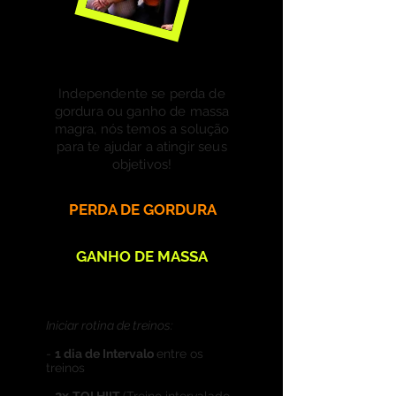
Como começar?
Independente se perda de
gordura ou ganho de massa
magra, nós temos a solução
para te ajudar a atingir seus
objetivos!
PERDA DE GORDURA
GANHO DE MASSA
Se matricular
Iniciar rotina de treinos:
-
1 dia de Intervalo
entre os
treinos