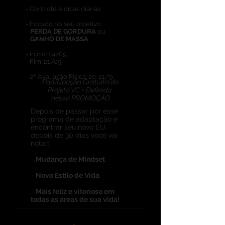
- Controle e dicas diárias
- Focado no seu objetivo:
PERDA DE GORDURA
ou
GANHO DE MASSA
- Início: 19/09
- Fim: 21/09
- 2ª Avaliação Física: 20-21/9
Participação Gratuita do
Projeto VC + Definida
nessa PROMOÇÃO
Depois de passar por esse
programa de adaptação e
encontrar seu novo EU,
depois de 30 dias você vai
notar:
-
Mudança de Mindset
-
Novo Estilo de Vida
-
Mais feliz e vitorioso em
todas as áreas de sua vida!