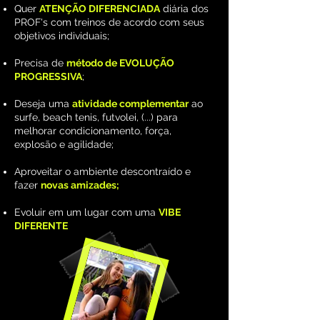
Quer
ATENÇÃO DIFERENCIADA
diária dos
PROF's com treinos de acordo com seus
objetivos individuais;
Precisa de
método de EVOLUÇÃO
PROGRESSIVA
;
Deseja uma
atividade complementar
ao
surfe, beach tenis, futvolei, (...) para
melhorar condicionamento, força,
explosão e agilidade;
Aproveitar o ambiente descontraído e
fazer
novas amizades;
Evoluir em um lugar com uma
VIBE
DIFERENTE