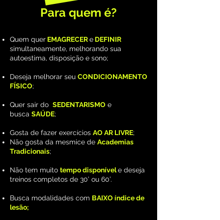
Para quem é?
Quem quer
EMAGRECER
e
DEFINIR
simultaneamente, melhorando sua
autoestima, disposição e sono;
Deseja melhorar seu
CONDICIONAMENTO
FÍSICO
;
Quer sair do
SEDENTARISMO
e
busca
SAÚDE
;
Gosta de fazer exercícios
AO AR LIVRE
;
Não gosta da mesmice de
Academias
Tradicionais
;
Não tem muito
tempo disponível
e deseja
treinos completos de 30’ ou 60’.
Busca modalidades com
BAIXO índice de
lesão;