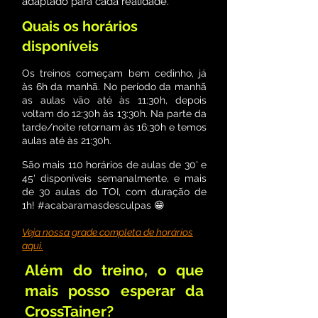
adaptado para cada realidade.
Quais os horários
disponíveis
Os treinos começam bem cedinho, já
às 6h da manhã. No período da manhã
as aulas vão até às 11:30h, depois
voltam do 12:30h às 13:30h. Na parte da
tarde/noite retornam às 16:30h e temos
aulas até às 21:30h.
São mais 110 horários de aulas de 30' e
45' disponíveis semanalmente, e mais
de 30 aulas do TOI, com duração de
1h! #acabaramasdesculpas 😁
Veja nossa grade completa de horários
aqui.
Além do treino, o que
mais posso esperar da
CrossTainer?