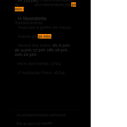
2x
-
TOI HIIT
(Treino intervalado
de alta intensidade de
30
min
.)
1x
-
Marombinha
(fortalecimento
muscular e ganho de massa,
treinos de
30 min.
)
- Horário dos treino:
6h, 6:30h,
9h, 9:30h, 17:30h, 18h, 18:30h,
20h, 20:30h
- Início dos treinos: 17/09
- 1ª Avaliação Física: 16/09
Participar do
Projeto VC + Definida
SEU 1º ANO
- Acompanhamento alimentar
- Em grupos do WAPP