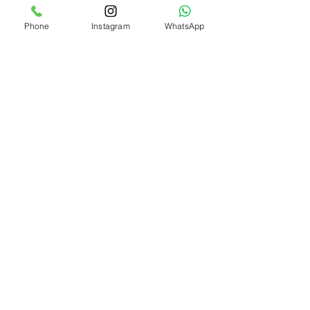
Phone
Instagram
WhatsApp
MÊS
DEGUSTAÇÃO
até 3x/semana
439
R$
de
279
R$
por
Para
ACESSO LIVRE
+
20
R$
r$ 180
Economize