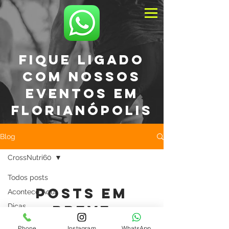
Fique ligado
com nossos
eventos em
Florianópolis
Blog
CrossNutri60
Todos posts
Posts em
Acontece Aqui
Dicas
breve
CrossNutri60
Phone
Instagram
WhatsApp